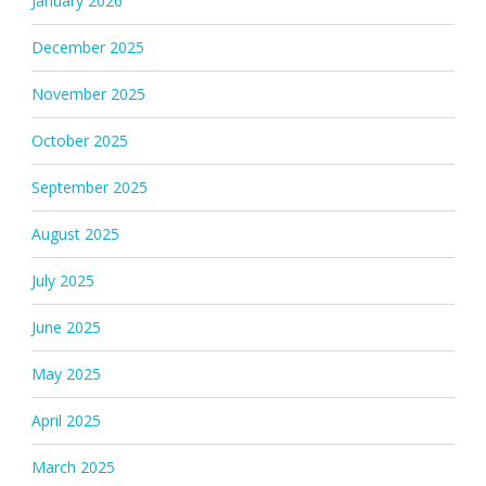
January 2026
December 2025
November 2025
October 2025
September 2025
August 2025
July 2025
June 2025
May 2025
April 2025
March 2025