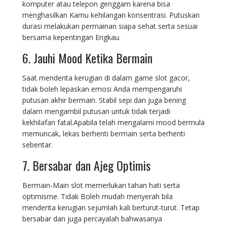
komputer atau telepon genggam karena bisa
menghasilkan Kamu kehilangan konsentrasi. Putuskan
durasi melakukan permainan siapa sehat serta sesuai
bersama kepentingan Engkau.
6. Jauhi Mood Ketika Bermain
Saat menderita kerugian di dalam game slot gacor,
tidak boleh lepaskan emosi Anda mempengaruhi
putusan akhir bermain. Stabil sepi dan juga bening
dalam mengambil putusan untuk tidak terjadi
kekhilafan fatal.Apabila telah mengalami mood bermula
memuncak, lekas berhenti bermain serta berhenti
sebentar.
7. Bersabar dan Ajeg Optimis
Bermain-Main slot memerlukan tahan hati serta
optimisme. Tidak Boleh mudah menyerah bila
menderita kerugian sejumlah kali berturut-turut. Tetap
bersabar dan juga percayalah bahwasanya