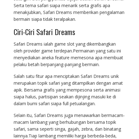
Serta tema safari siapa menarik serta grafis apa
menakjubkan, Safari Dreams memberikan pengalaman
bermain siapa tidak teralpakan.
Ciri-Ciri Safari Dreams
Safari Dreams ialah game slot yang dikembangkan
oleh provider game terdepan.Permainan yang satu ini
menyediakan aneka feature memesona apa membuat
pelaku betah berpanjang-panjang bermain.
Salah satu fitur apa menciptakan Safari Dreams unik
merupakan topik safari yang ditampilkan dengan amat
apik. Bersama grafis yang mempesona serta animasi
siapa halus, partisipan seakan dijinjing masuki ke di
dalam bumi safari siapa full petualangan.
Selain itu, Safari Dreams juga menawarkan bermacam-
macam lambang yang berhubungan bersama topik
safari, sama seperti singa, gajah, zebra, dan binatang
lainnya.Tiap lambang memiliki harga berbeda-beda,