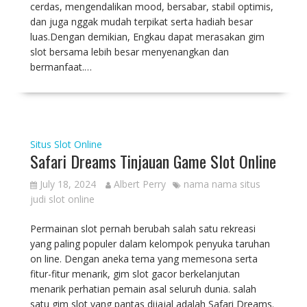
cerdas, mengendalikan mood, bersabar, stabil optimis,
dan juga nggak mudah terpikat serta hadiah besar
luas.Dengan demikian, Engkau dapat merasakan gim
slot bersama lebih besar menyenangkan dan
bermanfaat.…
Situs Slot Online
Safari Dreams Tinjauan Game Slot Online
July 18, 2024
Albert Perry
nama nama situs
judi slot online
Permainan slot pernah berubah salah satu rekreasi
yang paling populer dalam kelompok penyuka taruhan
on line. Dengan aneka tema yang memesona serta
fitur-fitur menarik, gim slot gacor berkelanjutan
menarik perhatian pemain asal seluruh dunia. salah
satu gim slot yang pantas dijajal adalah Safari Dreams.