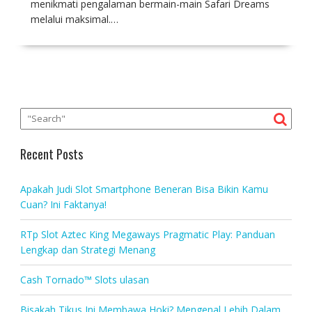
menikmati pengalaman bermain-main Safari Dreams
melalui maksimal.…
Recent Posts
Apakah Judi Slot Smartphone Beneran Bisa Bikin Kamu
Cuan? Ini Faktanya!
RTp Slot Aztec King Megaways Pragmatic Play: Panduan
Lengkap dan Strategi Menang
Cash Tornado™ Slots ulasan
Bisakah Tikus Ini Membawa Hoki? Mengenal Lebih Dalam