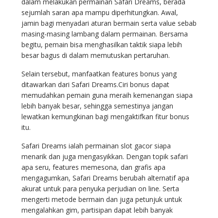
dalam melakukan permainan Safari Dreams, berada
sejumlah saran apa mampu diperhitungkan. Awal,
jamin bagi menyadari aturan bermain serta value sebab
masing-masing lambang dalam permainan. Bersama
begitu, pemain bisa menghasilkan taktik siapa lebih
besar bagus di dalam memutuskan pertaruhan.
Selain tersebut, manfaatkan features bonus yang
ditawarkan dari Safari Dreams.Ciri bonus dapat
memudahkan pemain guna meraih kemenangan siapa
lebih banyak besar, sehingga semestinya jangan
lewatkan kemungkinan bagi mengaktifkan fitur bonus
itu.
Safari Dreams ialah permainan slot gacor siapa
menarik dan juga mengasyikkan. Dengan topik safari
apa seru, features memesona, dan grafis apa
mengagumkan, Safari Dreams berubah alternatif apa
akurat untuk para penyuka perjudian on line. Serta
mengerti metode bermain dan juga petunjuk untuk
mengalahkan gim, partisipan dapat lebih banyak