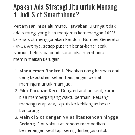
Apakah Ada Strategi Jitu untuk Menang
di Judi Slot Smartphone?
Pertanyaan ini selalu muncul. Jawaban jujurnya: tidak
ada strategi yang bisa menjamin kemenangan 100%
karena slot menggunakan Random Number Generator
(RNG). Artinya, setiap putaran benar-benar acak.
Namun, beberapa pendekatan bisa membantu
meminimalkan kerugian:
Manajemen Bankroll.
Pisahkan uang bermain dari
uang kebutuhan sehari-hari. Jangan pernah
meminjam untuk main judi.
Pilih Taruhan Kecil.
Dengan taruhan kecil, kamu
bisa memperpanjang waktu bermain. Peluang
menang tetap ada, tapi risiko kehilangan besar
berkurang.
Main di Slot dengan Volatilitas Rendah hingga
Sedang.
Slot volatilitas rendah memberikan
kemenangan kecil tapi sering. Ini bagus untuk