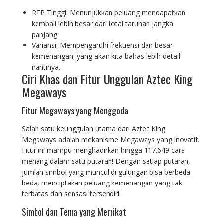
RTP Tinggi: Menunjukkan peluang mendapatkan
kembali lebih besar dari total taruhan jangka
panjang.
Variansi: Mempengaruhi frekuensi dan besar
kemenangan, yang akan kita bahas lebih detail
nantinya.
Ciri Khas dan Fitur Unggulan Aztec King
Megaways
Fitur Megaways yang Menggoda
Salah satu keunggulan utama dari Aztec King
Megaways adalah mekanisme Megaways yang inovatif.
Fitur ini mampu menghadirkan hingga 117.649 cara
menang dalam satu putaran! Dengan setiap putaran,
jumlah simbol yang muncul di gulungan bisa berbeda-
beda, menciptakan peluang kemenangan yang tak
terbatas dan sensasi tersendiri.
Simbol dan Tema yang Memikat