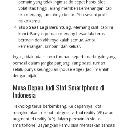
pemain yang tidak ingin saldo cepat habis. Slot
volatilitas tinggi jarang memberi kemenangan, tapi
jika menang, jumlahnya besar. Pilih sesuai profil
risiko kamu.
Stop Saat Lagi Beruntung.
Memang sulit, tapi ini
kunci. Banyak pemain menang besar lalu terus
bermain dan akhirnya kalah semua. Ambil
kemenangan, simpan, dan keluar.
Ingat, tidak ada sistem taruhan seperti martingale yang
berhasil dalam jangka panjang. Yang pasti, rumah
selalu punya keunggulan (house edge). Jadi, mainlah
dengan bijak.
Masa Depan Judi Slot Smartphone di
Indonesia
Teknologi terus berkembang. Ke depannya, kita
mungkin akan melihat integrasi virtual reality (VR) atau
augmented reality (AR) dalam permainan slot di
smartphone. Bayangkan kamu bisa merasakan sensasi