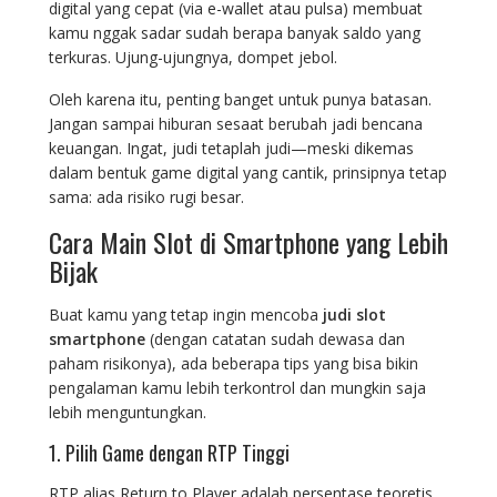
digital yang cepat (via e-wallet atau pulsa) membuat
kamu nggak sadar sudah berapa banyak saldo yang
terkuras. Ujung-ujungnya, dompet jebol.
Oleh karena itu, penting banget untuk punya batasan.
Jangan sampai hiburan sesaat berubah jadi bencana
keuangan. Ingat, judi tetaplah judi—meski dikemas
dalam bentuk game digital yang cantik, prinsipnya tetap
sama: ada risiko rugi besar.
Cara Main Slot di Smartphone yang Lebih
Bijak
Buat kamu yang tetap ingin mencoba
judi slot
smartphone
(dengan catatan sudah dewasa dan
paham risikonya), ada beberapa tips yang bisa bikin
pengalaman kamu lebih terkontrol dan mungkin saja
lebih menguntungkan.
1. Pilih Game dengan RTP Tinggi
RTP alias Return to Player adalah persentase teoretis