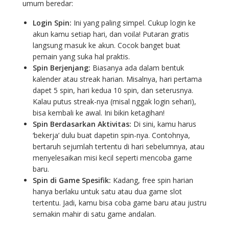
umum beredar:
Login Spin:
Ini yang paling simpel. Cukup login ke
akun kamu setiap hari, dan voila! Putaran gratis
langsung masuk ke akun. Cocok banget buat
pemain yang suka hal praktis.
Spin Berjenjang:
Biasanya ada dalam bentuk
kalender atau streak harian. Misalnya, hari pertama
dapet 5 spin, hari kedua 10 spin, dan seterusnya.
Kalau putus streak-nya (misal nggak login sehari),
bisa kembali ke awal. Ini bikin ketagihan!
Spin Berdasarkan Aktivitas:
Di sini, kamu harus
‘bekerja’ dulu buat dapetin spin-nya. Contohnya,
bertaruh sejumlah tertentu di hari sebelumnya, atau
menyelesaikan misi kecil seperti mencoba game
baru.
Spin di Game Spesifik:
Kadang, free spin harian
hanya berlaku untuk satu atau dua game slot
tertentu. Jadi, kamu bisa coba game baru atau justru
semakin mahir di satu game andalan.