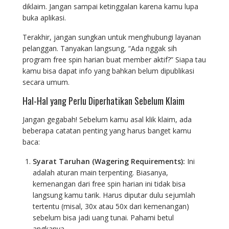
diklaim. Jangan sampai ketinggalan karena kamu lupa
buka aplikasi.
Terakhir, jangan sungkan untuk menghubungi layanan
pelanggan. Tanyakan langsung, “Ada nggak sih
program free spin harian buat member aktif?” Siapa tau
kamu bisa dapat info yang bahkan belum dipublikasi
secara umum.
Hal-Hal yang Perlu Diperhatikan Sebelum Klaim
Jangan gegabah! Sebelum kamu asal klik klaim, ada
beberapa catatan penting yang harus banget kamu
baca:
Syarat Taruhan (Wagering Requirements):
Ini
adalah aturan main terpenting. Biasanya,
kemenangan dari free spin harian ini tidak bisa
langsung kamu tarik. Harus diputar dulu sejumlah
tertentu (misal, 30x atau 50x dari kemenangan)
sebelum bisa jadi uang tunai. Pahami betul
angkanya.