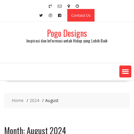
Skip
to
Contact Us
content
Pogo Designs
Inspirasi dan Informasi untuk Hidup yang Lebih Baik
Home
2024
August
Month:
August 2024