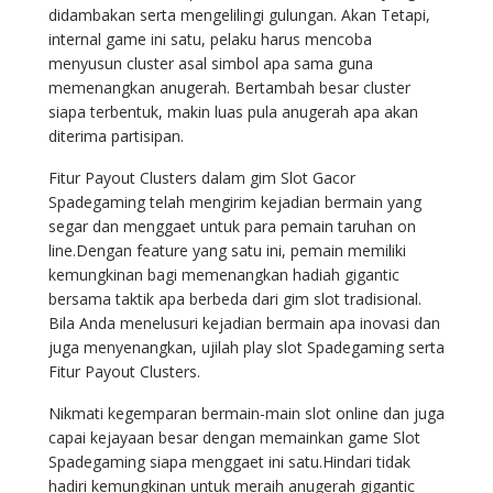
didambakan serta mengelilingi gulungan. Akan Tetapi,
internal game ini satu, pelaku harus mencoba
menyusun cluster asal simbol apa sama guna
memenangkan anugerah. Bertambah besar cluster
siapa terbentuk, makin luas pula anugerah apa akan
diterima partisipan.
Fitur Payout Clusters dalam gim Slot Gacor
Spadegaming telah mengirim kejadian bermain yang
segar dan menggaet untuk para pemain taruhan on
line.Dengan feature yang satu ini, pemain memiliki
kemungkinan bagi memenangkan hadiah gigantic
bersama taktik apa berbeda dari gim slot tradisional.
Bila Anda menelusuri kejadian bermain apa inovasi dan
juga menyenangkan, ujilah play slot Spadegaming serta
Fitur Payout Clusters.
Nikmati kegemparan bermain-main slot online dan juga
capai kejayaan besar dengan memainkan game Slot
Spadegaming siapa menggaet ini satu.Hindari tidak
hadiri kemungkinan untuk meraih anugerah gigantic