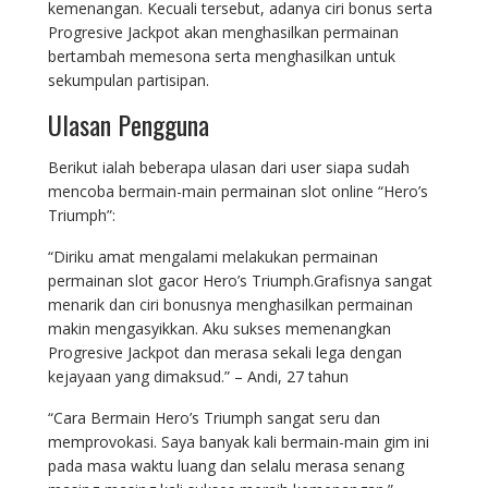
kemenangan. Kecuali tersebut, adanya ciri bonus serta
Progresive Jackpot akan menghasilkan permainan
bertambah memesona serta menghasilkan untuk
sekumpulan partisipan.
Ulasan Pengguna
Berikut ialah beberapa ulasan dari user siapa sudah
mencoba bermain-main permainan slot online “Hero’s
Triumph”:
“Diriku amat mengalami melakukan permainan
permainan slot gacor Hero’s Triumph.Grafisnya sangat
menarik dan ciri bonusnya menghasilkan permainan
makin mengasyikkan. Aku sukses memenangkan
Progresive Jackpot dan merasa sekali lega dengan
kejayaan yang dimaksud.” – Andi, 27 tahun
“Cara Bermain Hero’s Triumph sangat seru dan
memprovokasi. Saya banyak kali bermain-main gim ini
pada masa waktu luang dan selalu merasa senang