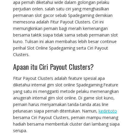
apa pernah diketahui wide dalam golongan pelaku
perjudian onlen. salah satu ciri yang menghasilkan
permainan slot gacor sebab Spadegaming demikian
memesona adalah Fitur Payout Clusters. Ciri ini
memungkinkan pemain bagi meraih kemenangan
bersama taktik siapa tidak sama sebab permainan slot
kuno. Tulisan ini akan membahas lebih besar continue
perihal Slot Online Spadegaming serta Ciri Payout
Clusters.
Apaan itu Ciri Payout Clusters?
Fitur Payout Clusters adalah feature spesial apa
diketahui internal gim slot online Spadegaming.Feature
yang satu ini mengganti metode pelaku memenangkan
anugerah internal gim slot online. Di game slot kuno,
pemain harus menyamakan tanda-tanda atas line
pelunasan siapa pernah ditentukan. Namun,
kediritoto
bersama Ciri Payout Clusters, pemain mampu menang
hadiah bersama membentuk cluster dari lambang siapa
serupa.