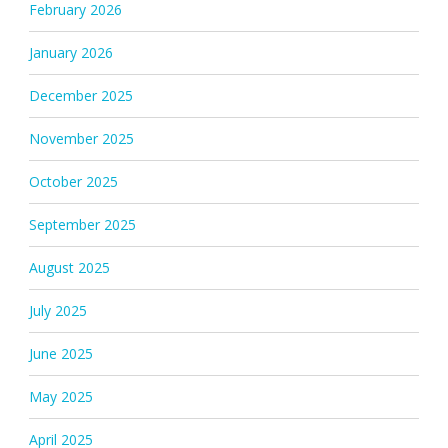
February 2026
January 2026
December 2025
November 2025
October 2025
September 2025
August 2025
July 2025
June 2025
May 2025
April 2025