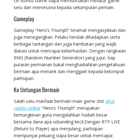
ciri Bonus Game siapa memunculkan miniatur game
seru dan memesona kepada sekumpulan pemain.
Gameplay
Gameplay “Hero’s Triumph” teramat mengasyikkan dan
juga menegangkan. Pelaku hendak dihadapkan serta
berbagai tantangan dan juga hambatan yang wajib
diatasi untuk mencapai keberhasilan. Dengan rangkaian
RNG (Random Number Generator) yang jujur, tiap
putaran permainan bakal menghadiahkan pengetahuan
bermain apa menarik dan menggaet kepada kelompok
partisipan.
Ke Untungan Bermain
Salah satu manfaat bermain-main game slot
situs
casino online
“Hero’s Triumph” merupakan
kemungkinan guna mengalahkan hadiah besar
bersama dana apa sebanding kecil.Dengan RTP LIVE
(Return to Player) apa menjulang, partisipan
mempunyai peluang siapa besar untuk mencapai