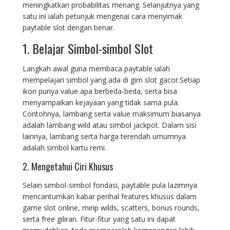
meningkatkan probabilitas menang. Selanjutnya yang
satu ini ialah petunjuk mengenai cara menyimak
paytable slot dengan benar.
1. Belajar Simbol-simbol Slot
Langkah awal guna membaca paytable ialah
mempelajari simbol yang ada di gim slot gacor.Setiap
ikon punya value apa berbeda-beda, serta bisa
menyampaikan kejayaan yang tidak sama pula.
Contohnya, lambang serta value maksimum biasanya
adalah lambang wild atau simbol jackpot. Dalam sisi
lainnya, lambang serta harga terendah umumnya
adalah simbol kartu remi.
2. Mengetahui Ciri Khusus
Selain simbol-simbol fondasi, paytable pula lazimnya
mencantumkan kabar perihal features khusus dalam
game slot online, mirip wilds, scatters, bonus rounds,
serta free giliran. Fitur-fitur yang satu ini dapat