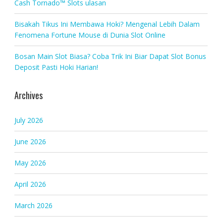
Cash Tornado™ Slots ulasan
Bisakah Tikus Ini Membawa Hoki? Mengenal Lebih Dalam
Fenomena Fortune Mouse di Dunia Slot Online
Bosan Main Slot Biasa? Coba Trik Ini Biar Dapat Slot Bonus
Deposit Pasti Hoki Harian!
Archives
July 2026
June 2026
May 2026
April 2026
March 2026