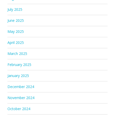
July 2025
June 2025
May 2025
April 2025
March 2025
February 2025
January 2025
December 2024
November 2024
October 2024