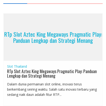
RTp Slot Aztec King Megaways Pragmatic Play:
Panduan Lengkap dan Strategi Menang
Slot Thailand
RTp Slot Aztec King Megaways Pragmatic Play: Panduan
Lengkap dan Strategi Menang
Dalam dunia permainan slot online, inovasi terus
berkembang seiring waktu. Salah satu inovasi terbaru yang
sedang naik daun adalah fitur RTP...