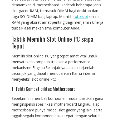
ditanamkan di motherboard. Terletak beberapa jenis
slot gacor RAM, termasuk DIMM bagi desktop dan
juga SO-DIMM bagi laptop. Memilih
toto slot
online
RAM yang akurat amat penting bagi menjamin kinerja
terbaik asal mekanisme komputer Anda.
Taktik Memilih Slot Online PC siapa
Tepat
Memilih slot online PC yang tepat amat vital untuk
menyatakan kompatibilitas serta performance
mekanisme Engkau.Selanjutnya adalah sejumlah
petunjuk yang dapat memudahkan Kamu internal
menyeleksi slot online PC:
1. Teliti Kompatibilitas Motherboard
Sebelum Ini membeli komponen muda, pastikan guna
menginspeksi spesifikasi motherboard Engkau. Tiap
motherboard punya model slot gacor yang lain, serta
nggak segala komponen bakal tepat dengan seluruh