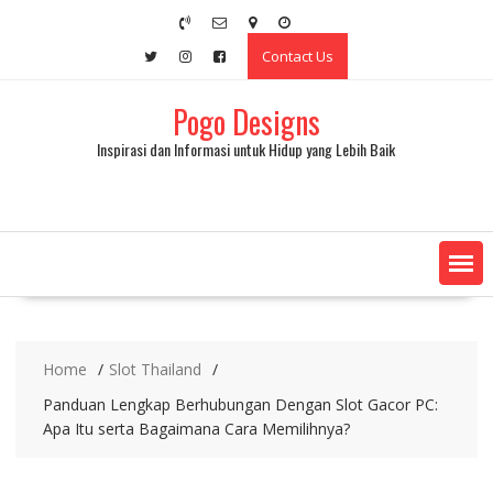
Skip
to
Contact Us
content
Pogo Designs
Inspirasi dan Informasi untuk Hidup yang Lebih Baik
Home
Slot Thailand
Panduan Lengkap Berhubungan Dengan Slot Gacor PC:
Apa Itu serta Bagaimana Cara Memilihnya?