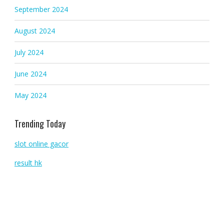
September 2024
August 2024
July 2024
June 2024
May 2024
Trending Today
slot online gacor
result hk