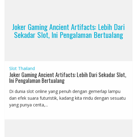
Joker Gaming Ancient Artifacts: Lebih Dari
Sekadar Slot, Ini Pengalaman Bertualang
Slot Thailand
Joker Gaming Ancient Artifacts: Lebih Dari Sekadar Slot,
Ini Pengalaman Bertualang
Di dunia slot online yang penuh dengan gemerlap lampu
dan efek suara futuristik, kadang kita rindu dengan sesuatu
yang punya cerita,...