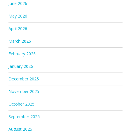
June 2026
May 2026
April 2026
March 2026
February 2026
January 2026
December 2025
November 2025
October 2025
September 2025
August 2025