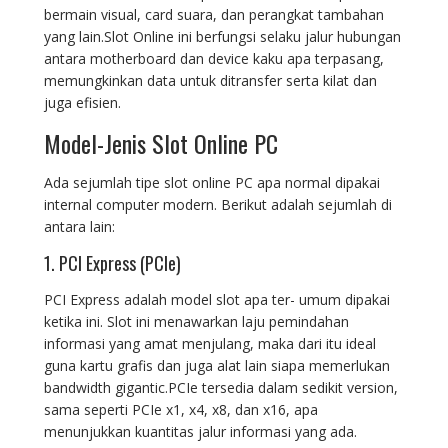
bermain visual, card suara, dan perangkat tambahan
yang lain.Slot Online ini berfungsi selaku jalur hubungan
antara motherboard dan device kaku apa terpasang,
memungkinkan data untuk ditransfer serta kilat dan
juga efisien.
Model-Jenis Slot Online PC
Ada sejumlah tipe slot online PC apa normal dipakai
internal computer modern. Berikut adalah sejumlah di
antara lain:
1. PCI Express (PCIe)
PCI Express adalah model slot apa ter- umum dipakai
ketika ini. Slot ini menawarkan laju pemindahan
informasi yang amat menjulang, maka dari itu ideal
guna kartu grafis dan juga alat lain siapa memerlukan
bandwidth gigantic.PCIe tersedia dalam sedikit version,
sama seperti PCIe x1, x4, x8, dan x16, apa
menunjukkan kuantitas jalur informasi yang ada.