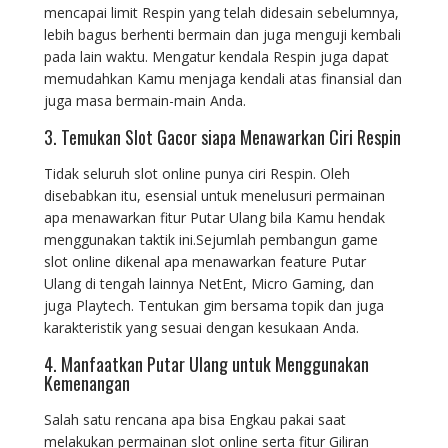
mencapai limit Respin yang telah didesain sebelumnya,
lebih bagus berhenti bermain dan juga menguji kembali
pada lain waktu. Mengatur kendala Respin juga dapat
memudahkan Kamu menjaga kendali atas finansial dan
juga masa bermain-main Anda.
3. Temukan Slot Gacor siapa Menawarkan Ciri Respin
Tidak seluruh slot online punya ciri Respin. Oleh
disebabkan itu, esensial untuk menelusuri permainan
apa menawarkan fitur Putar Ulang bila Kamu hendak
menggunakan taktik ini.Sejumlah pembangun game
slot online dikenal apa menawarkan feature Putar
Ulang di tengah lainnya NetEnt, Micro Gaming, dan
juga Playtech. Tentukan gim bersama topik dan juga
karakteristik yang sesuai dengan kesukaan Anda.
4. Manfaatkan Putar Ulang untuk Menggunakan
Kemenangan
Salah satu rencana apa bisa Engkau pakai saat
melakukan permainan slot online serta fitur Giliran