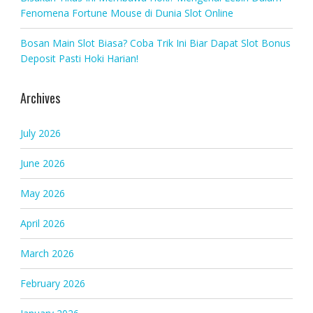
Fenomena Fortune Mouse di Dunia Slot Online
Bosan Main Slot Biasa? Coba Trik Ini Biar Dapat Slot Bonus
Deposit Pasti Hoki Harian!
Archives
July 2026
June 2026
May 2026
April 2026
March 2026
February 2026