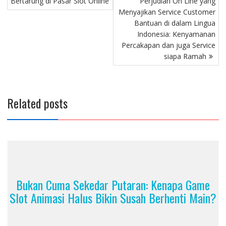
navigation
Bertarung di Pasar Slot Online
Perjudian On Line yang
Menyajikan Service Customer
Bantuan di dalam Lingua
Indonesia: Kenyamanan
Percakapan dan juga Service
siapa Ramah
Related posts
Bukan Cuma Sekedar Putaran: Kenapa Game
Slot Animasi Halus Bikin Susah Berhenti Main?