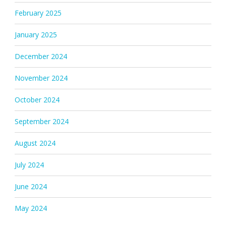
February 2025
January 2025
December 2024
November 2024
October 2024
September 2024
August 2024
July 2024
June 2024
May 2024