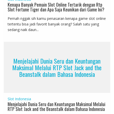
Kenapa Banyak Pemain Slot Online Tertarik dengan Rtp
Slot Fortune Tiger dan Apa Saja Keunikan dari Game Ini?
Pernah nggak sih kamu penasaran kenapa game slot online
tertentu bisa jadi favorit banyak orang? Salah satu yang
sedang naik daun...
Menjelajahi Dunia Seru dan Keuntungan
Maksimal Melalui RTP Slot Jack and the
Beanstalk dalam Bahasa Indonesia
Slot Indonesia
Menjelajahi Dunia Seru dan Keuntungan Maksimal Melalui
RTP Slot Jack and the Beanstalk dalam Bahasa Indonesia