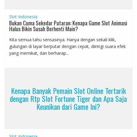
Slot Indonesia
Bukan Cuma Sekedar Putaran: Kenapa Game Slot Animasi
Halus Bikin Susah Berhenti Main?
Kita semua tahu sensasinya. Hanya dengan sekali klik,
gulungan di layar berputar dengan cepat, diiringi suara efek
yang memikat, dan berharap...
Kenapa Banyak Pemain Slot Online Tertarik
dengan Rtp Slot Fortune Tiger dan Apa Saja
Keunikan dari Game Ini?
Slot Indonesia