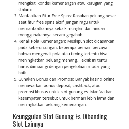
mengikuti kondisi kemenangan atau kerugian yang
dialami.
Manfaatkan Fitur Free Spins: Rasakan peluang besar
saat fitur free spins aktif. Jangan ragu untuk
memanfaatkannya sebaik mungkin dan hindari
menggunakannya secara gegabah.
Kenali Pola Kemenangan: Meskipun slot didasarkan
pada keberuntungan, beberapa pemain percaya
bahwa mengenali pola atau timing tertentu bisa
meningkatkan peluang menang. Teknik ini tentu
harus diimbangi dengan pengelolaan modal yang
baik.
Gunakan Bonus dan Promosi: Banyak kasino online
menawarkan bonus deposit, cashback, atau
promosi khusus untuk slot gunung es. Manfaatkan
kesempatan tersebut untuk bermain lebih lama dan
meningkatkan peluang kemenangan.
Keunggulan Slot Gunung Es Dibanding
Slot Lainnya