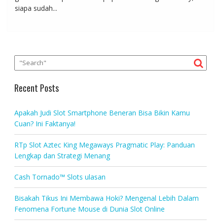
siapa sudah...
Recent Posts
Apakah Judi Slot Smartphone Beneran Bisa Bikin Kamu
Cuan? Ini Faktanya!
RTp Slot Aztec King Megaways Pragmatic Play: Panduan
Lengkap dan Strategi Menang
Cash Tornado™ Slots ulasan
Bisakah Tikus Ini Membawa Hoki? Mengenal Lebih Dalam
Fenomena Fortune Mouse di Dunia Slot Online