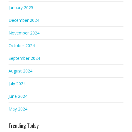
January 2025
December 2024
November 2024
October 2024
September 2024
August 2024
July 2024
June 2024
May 2024
Trending Today