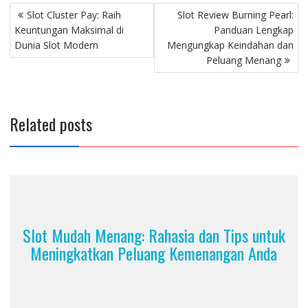
Post
Slot Cluster Pay: Raih
Slot Review Burning Pearl:
navigation
Keuntungan Maksimal di
Panduan Lengkap
Dunia Slot Modern
Mengungkap Keindahan dan
Peluang Menang
Related posts
Slot Mudah Menang: Rahasia dan Tips untuk
Meningkatkan Peluang Kemenangan Anda