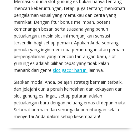
Memasuki dunia slot gunung es bukan hanya tentang
mencari keberuntungan, tetapi juga tentang menikmati
pengalaman visual yang memukau dan cerita yang
memikat. Dengan fitur bonus melimpah, potensi
kemenangan besar, serta suasana yang penuh
petualangan, mesin slot ini menjanjikan sensasi
tersendiri bagi setiap pemain. Apakah Anda seorang
pemula yang ingin mencoba peruntungan atau pemain
berpengalaman yang mencari tantangan baru, slot
gunung es adalah pilihan tepat yang tidak kalah
menarik dari genre
slot gacor hari ini
lainnya.
Siapkan modal Anda, pelajari strategi bermain terbaik,
dan jelajahi dunia penuh keindahan dan kekayaan dari
slot gunung es. Ingat, setiap putaran adalah
petualangan baru dengan peluang emas di depan mata.
Selamat bermain dan semoga keberuntungan selalu
menyertai Anda dalam setiap kesempatan!