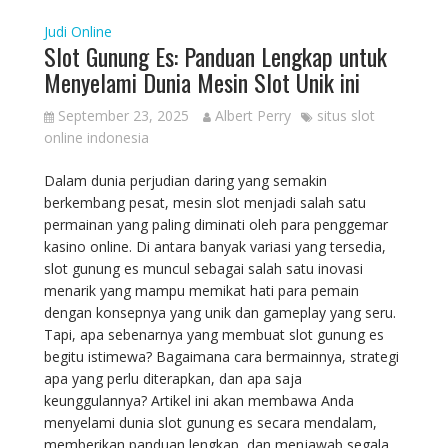
Judi Online
Slot Gunung Es: Panduan Lengkap untuk
Menyelami Dunia Mesin Slot Unik ini
September 23, 2025
Albert Perry
situs slot
online indonesia
Dalam dunia perjudian daring yang semakin
berkembang pesat, mesin slot menjadi salah satu
permainan yang paling diminati oleh para penggemar
kasino online. Di antara banyak variasi yang tersedia,
slot gunung es muncul sebagai salah satu inovasi
menarik yang mampu memikat hati para pemain
dengan konsepnya yang unik dan gameplay yang seru.
Tapi, apa sebenarnya yang membuat slot gunung es
begitu istimewa? Bagaimana cara bermainnya, strategi
apa yang perlu diterapkan, dan apa saja
keunggulannya? Artikel ini akan membawa Anda
menyelami dunia slot gunung es secara mendalam,
memberikan panduan lengkap, dan menjawab segala