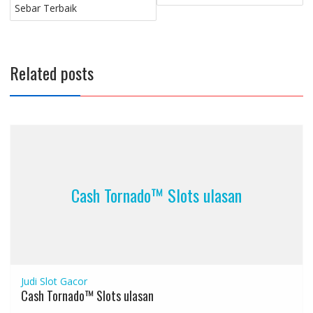
Sebar Terbaik
Related posts
Cash Tornado™ Slots ulasan
Judi Slot Gacor
Cash Tornado™ Slots ulasan