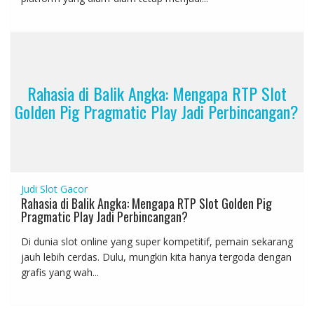
Rahasia di Balik Angka: Mengapa RTP Slot
Golden Pig Pragmatic Play Jadi Perbincangan?
Judi Slot Gacor
Rahasia di Balik Angka: Mengapa RTP Slot Golden Pig
Pragmatic Play Jadi Perbincangan?
Di dunia slot online yang super kompetitif, pemain sekarang
jauh lebih cerdas. Dulu, mungkin kita hanya tergoda dengan
grafis yang wah...