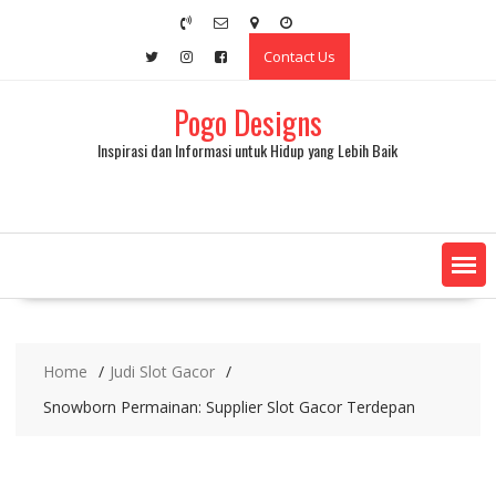
Skip
to
Contact Us
content
Pogo Designs
Inspirasi dan Informasi untuk Hidup yang Lebih Baik
Home
Judi Slot Gacor
Snowborn Permainan: Supplier Slot Gacor Terdepan