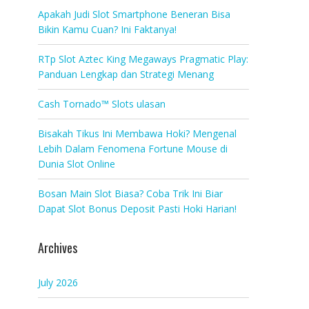
Apakah Judi Slot Smartphone Beneran Bisa
Bikin Kamu Cuan? Ini Faktanya!
RTp Slot Aztec King Megaways Pragmatic Play:
Panduan Lengkap dan Strategi Menang
Cash Tornado™ Slots ulasan
Bisakah Tikus Ini Membawa Hoki? Mengenal
Lebih Dalam Fenomena Fortune Mouse di
Dunia Slot Online
Bosan Main Slot Biasa? Coba Trik Ini Biar
Dapat Slot Bonus Deposit Pasti Hoki Harian!
Archives
July 2026