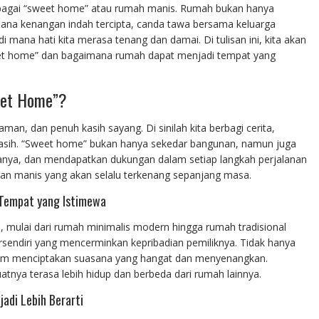
ebagai “sweet home” atau rumah manis. Rumah bukan hanya
mana kenangan indah tercipta, canda tawa bersama keluarga
mana hati kita merasa tenang dan damai. Di tulisan ini, kita akan
eet home” dan bagaimana rumah dapat menjadi tempat yang
eet Home”?
n, dan penuh kasih sayang. Di sinilah kita berbagi cerita,
kasih. “Sweet home” bukan hanya sekedar bangunan, namun juga
adanya, dan mendapatkan dukungan dalam setiap langkah perjalanan
an manis yang akan selalu terkenang sepanjang masa.
Tempat yang Istimewa
 mulai dari rumah minimalis modern hingga rumah tradisional
ersendiri yang mencerminkan kepribadian pemiliknya. Tidak hanya
alam menciptakan suasana yang hangat dan menyenangkan.
nya terasa lebih hidup dan berbeda dari rumah lainnya.
di Lebih Berarti