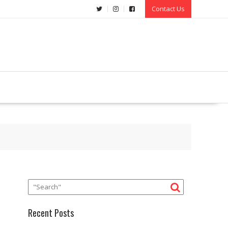
Contact Us
Recent Posts