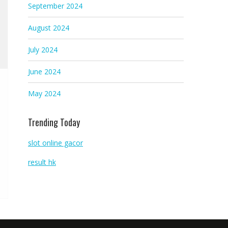
September 2024
August 2024
July 2024
June 2024
May 2024
Trending Today
slot online gacor
result hk