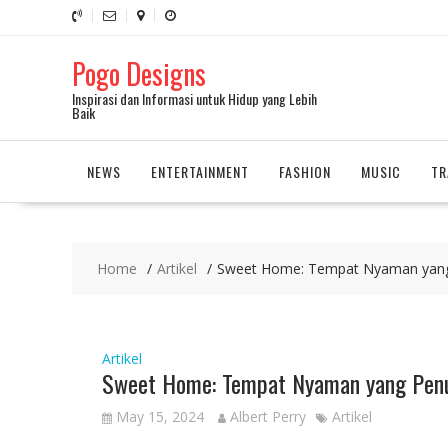
Skip
to
content
Pogo Designs
Inspirasi dan Informasi untuk Hidup yang Lebih
Baik
NEWS
ENTERTAINMENT
FASHION
MUSIC
TR
Home
Artikel
Sweet Home: Tempat Nyaman yang
Artikel
Sweet Home: Tempat Nyaman yang Penu
May 15, 2024
Albert Perry
Artikel