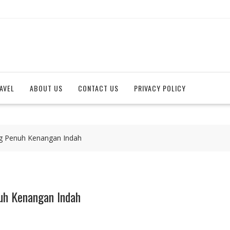
AVEL
ABOUT US
CONTACT US
PRIVACY POLICY
 Penuh Kenangan Indah
h Kenangan Indah