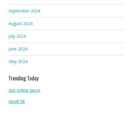
September 2024
August 2024
July 2024
June 2024
May 2024
Trending Today
slot online gacor
result hk