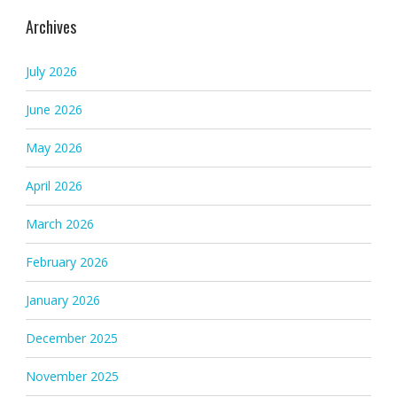
Archives
July 2026
June 2026
May 2026
April 2026
March 2026
February 2026
January 2026
December 2025
November 2025