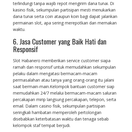
terlindungi tanpa wajib repot mengirim dana tunai. Di
kasino fisik, sekumpulan partisipan mesti menukarkan
dana tunai serta coin ataupun koin bagi dapat jalankan
permainan slot, apa sering merepotkan dan memakan
waktu.
6. Jasa Customer yang Baik Hati dan
Responsif
Slot Habanero memberikan service customer siapa
ramah dan responsif untuk memudahkan sekumpulan
pelaku dalam mengatasi bermacam-macam
permasalahan atau tanya yang orang-orang itu jalani
saat bermain-main.Kelompok bantuan customer siap
memudahkan 24/7 melalui bermacam-macam saluran
percakapan mirip langsung percakapan, telepon, serta
email. Dalam casino fisik, sekumpulan partisipan
seringkali hambatan memperoleh pertolongan
disebabkan keterbatasan waktu dan tenaga sebab
kelompok staf tempat berjudi.