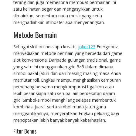
terang dan juga memesona membuat permainan ini
satu kelihatan segar dan mengasyikkan untuk
dimainkan, sementara nada musik yang ceria
menghadiahkan atmosfer apa menyenangkan.
Metode Bermain
Sebagai slot online siapa kreatif,
joker123
Energoonz
menyediakan metode bermain yang berbeda dari game
slot konvensional.Daripada gulungan tradisional, game
yang satu ini menggunakan grid 5×5 dalam dimana
simbol bakal jatuh dari dari masing-masing masa Anda
memutar roll. Engkau mampu menghasilkan campuran
pemenang bersama mengkomparasi tiga ikon atau
lebih besar siapa satu serupa lain berdekatan dalam
grid. Simbol-simbol menghilang selepas membentuk
kombinasi juara, serta simbol muda jatuh guna
menggantikannya, menyerahkan Engkau peluang bagi
menciptakan lebih banyak banyak keberhasilan.
Fitur Bonus