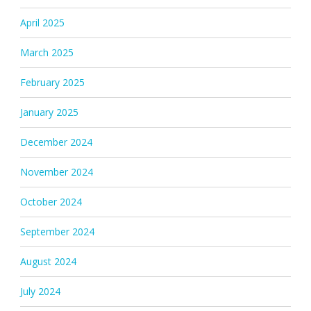
April 2025
March 2025
February 2025
January 2025
December 2024
November 2024
October 2024
September 2024
August 2024
July 2024