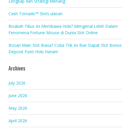
Lengkap dan Strategi Menang
Cash Tornado™ Slots ulasan
Bisakah Tikus Ini Membawa Hoki? Mengenal Lebih Dalam
Fenomena Fortune Mouse di Dunia Slot Online
Bosan Main Slot Biasa? Coba Trik Ini Biar Dapat Slot Bonus
Deposit Pasti Hoki Harian!
Archives
July 2026
June 2026
May 2026
April 2026