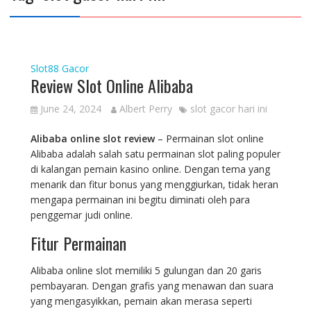
Slot88 Gacor
Review Slot Online Alibaba
June 24, 2024
Albert Perry
slot gacor hari ini
Alibaba online slot review
– Permainan slot online
Alibaba adalah salah satu permainan slot paling populer
di kalangan pemain kasino online. Dengan tema yang
menarik dan fitur bonus yang menggiurkan, tidak heran
mengapa permainan ini begitu diminati oleh para
penggemar judi online.
Fitur Permainan
Alibaba online slot memiliki 5 gulungan dan 20 garis
pembayaran. Dengan grafis yang menawan dan suara
yang mengasyikkan, pemain akan merasa seperti