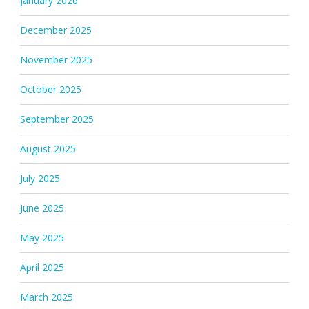
January 2026
December 2025
November 2025
October 2025
September 2025
August 2025
July 2025
June 2025
May 2025
April 2025
March 2025