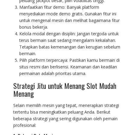
peluang jackpot besar, pilih volatilitas tinggi.
Manfaatkan fitur demo: Banyak platform
menyediakan mode demo gratis. Gunakan fitur ini
untuk mengenal mesin dan melihat bagaimana fitur
bonus bekerja.
Kelola modal dengan disiplin: Jangan tergoda untuk
terus bermain saat sedang mengalami kekalahan.
Tetapkan batas kemenangan dan kerugian sebelum
bermain.
Pilih platform terpercaya: Pastikan kamu bermain di
situs resmi dan berlisensi. Keamanan dan keadilan
permainan adalah prioritas utama.
Strategi Jitu untuk Menang Slot Mudah
Menang
Selain memilih mesin yang tepat, menerapkan strategi
tertentu bisa meningkatkan peluang Anda. Berikut
beberapa strategi yang sering digunakan oleh pemain
profesional: