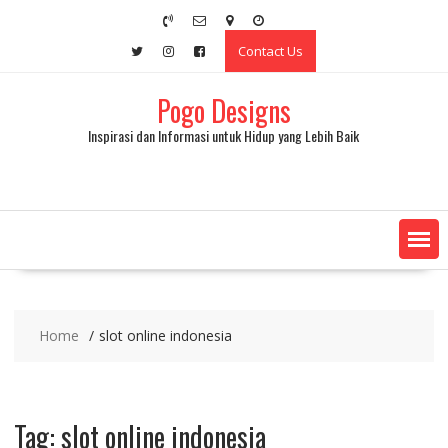
Skip
to
Contact Us
content
Pogo Designs
Inspirasi dan Informasi untuk Hidup yang Lebih Baik
Home
slot online indonesia
Tag:
slot online indonesia