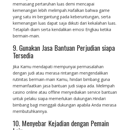
memasang pertaruhan luas demi mencapai
kemenangan lebih melimpah.Hafalkan bahwa game
yang satu ini bergantung pada keberuntungan, serta
kemenangan luas dapat saja diikuti dari kekalahan luas.
Tetaplah diam serta kendalikan emosi Engkau ketika
bermain-main.
9. Gunakan Jasa Bantuan Perjudian siapa
Tersedia
Jika Kamu mendapati mempunyai permasalahan
dengan judi atau merasa rintangan mengendalikan
rutinitas bermain-main Kamu, hindari bimbang guna
memanfaatkan jasa bantuan judi siapa ada. Melimpah
casino online atau offline menyediakan service bantuan
untuk pelaku siapa memerlukan dukungan.Hindari
bimbang bagi menggali dukungan apabila Anda merasa
membutuhkannya.
10. Menyebar Kejadian dengan Pemain