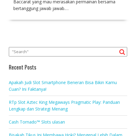
Baccarat yang mau merasakan permainan bersama
bertanggung jawab jawab.…
Recent Posts
Apakah Judi Slot Smartphone Beneran Bisa Bikin Kamu
Cuan? Ini Faktanya!
RTp Slot Aztec King Megaways Pragmatic Play: Panduan
Lengkap dan Strategi Menang
Cash Tornado™ Slots ulasan
Bisakah Tikus Ini Membawa Hoki? Mengenal Lebih Dalam