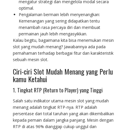
mengatur strategi dan mengelola modal secara
optimal.
Pengalaman bermain lebih menyenangkan:
Kemenangan yang sering didapatkan tentu
menambah rasa percaya diri dan membuat
permainan jauh lebih mengasyikkan.
Kalau begitu, bagaimana kita bisa menemukan mesin
slot yang mudah menang? Jawabannya ada pada
pemahaman terhadap berbagai fitur dan karakteristik
sebuah mesin slot.
Ciri-ciri Slot Mudah Menang yang Perlu
kamu Ketahui
1. Tingkat RTP (Return to Player) yang Tinggi
Salah satu indikator utama mesin slot yang mudah
menang adalah tingkat RTP-nya. RTP adalah
persentase dari total taruhan yang akan dikembalikan
kepada pemain dalam jangka panjang. Mesin dengan
RTP di atas 96% dianggap cukup unggul dan