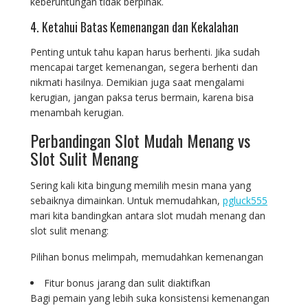
keberuntungan tidak berpihak.
4. Ketahui Batas Kemenangan dan Kekalahan
Penting untuk tahu kapan harus berhenti. Jika sudah
mencapai target kemenangan, segera berhenti dan
nikmati hasilnya. Demikian juga saat mengalami
kerugian, jangan paksa terus bermain, karena bisa
menambah kerugian.
Perbandingan Slot Mudah Menang vs
Slot Sulit Menang
Sering kali kita bingung memilih mesin mana yang
sebaiknya dimainkan. Untuk memudahkan,
pgluck555
mari kita bandingkan antara slot mudah menang dan
slot sulit menang:
Pilihan bonus melimpah, memudahkan kemenangan
Fitur bonus jarang dan sulit diaktifkan
Bagi pemain yang lebih suka konsistensi kemenangan