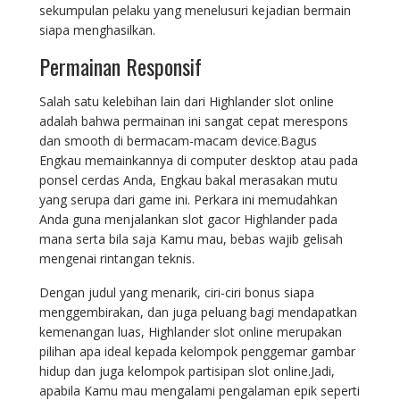
sekumpulan pelaku yang menelusuri kejadian bermain
siapa menghasilkan.
Permainan Responsif
Salah satu kelebihan lain dari Highlander slot online
adalah bahwa permainan ini sangat cepat merespons
dan smooth di bermacam-macam device.Bagus
Engkau memainkannya di computer desktop atau pada
ponsel cerdas Anda, Engkau bakal merasakan mutu
yang serupa dari game ini. Perkara ini memudahkan
Anda guna menjalankan slot gacor Highlander pada
mana serta bila saja Kamu mau, bebas wajib gelisah
mengenai rintangan teknis.
Dengan judul yang menarik, ciri-ciri bonus siapa
menggembirakan, dan juga peluang bagi mendapatkan
kemenangan luas, Highlander slot online merupakan
pilihan apa ideal kepada kelompok penggemar gambar
hidup dan juga kelompok partisipan slot online.Jadi,
apabila Kamu mau mengalami pengalaman epik seperti