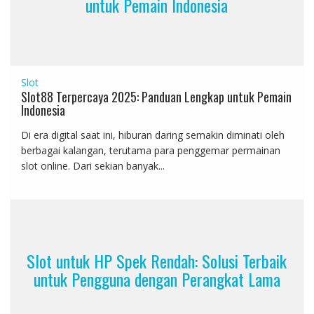
untuk Pemain Indonesia
Slot
Slot88 Terpercaya 2025: Panduan Lengkap untuk Pemain
Indonesia
Di era digital saat ini, hiburan daring semakin diminati oleh
berbagai kalangan, terutama para penggemar permainan
slot online. Dari sekian banyak...
Slot untuk HP Spek Rendah: Solusi Terbaik
untuk Pengguna dengan Perangkat Lama