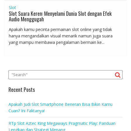
Slot
Slot Suara Keren: Menyelami Dunia Slot dengan Efek
Audio Menggugah
Apakah kamu pecinta permainan slot online yang tidak
hanya mengandalkan visual menarik namun juga suara
yang mampu membawa pengalaman bermain ke...
Recent Posts
Apakah Judi Slot Smartphone Beneran Bisa Bikin Kamu
Cuan? Ini Faktanya!
RTp Slot Aztec King Megaways Pragmatic Play: Panduan
Lengkap dan Strategi Menang