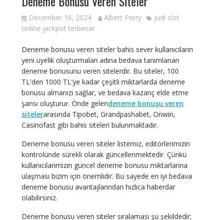
Deneme Bonusu Veren Siteler
December 16, 2024
Albert Perry
judi slot
online jackpot terbesar
Deneme bonusu veren siteler bahis sever kullanıcıların
yeni üyelik oluşturmaları adına bedava tanımlanan
deneme bonusunu veren sitelerdir. Bu siteler, 100
TL'den 1000 TL'ye kadar çeşitli miktarlarda deneme
bonusu almanızı sağlar, ve bedava kazanç elde etme
şansı oluşturur. Önde gelen
deneme bonusu veren
siteler
arasında Tipobet, Grandpashabet, Onwin,
Casinofast gibi bahis siteleri bulunmaktadır.
Deneme bonusu veren siteler listemiz, editörlerimizin
kontrolünde sürekli olarak güncellenmektedir. Çünkü
kullanıcılarımızın güncel deneme bonusu miktarlarına
ulaşması bizim için önemlidir. Bu sayede en iyi bedava
deneme bonusu avantajlarından hızlıca haberdar
olabilirsiniz.
Deneme bonusu veren siteler sıralaması şu şekildedir;