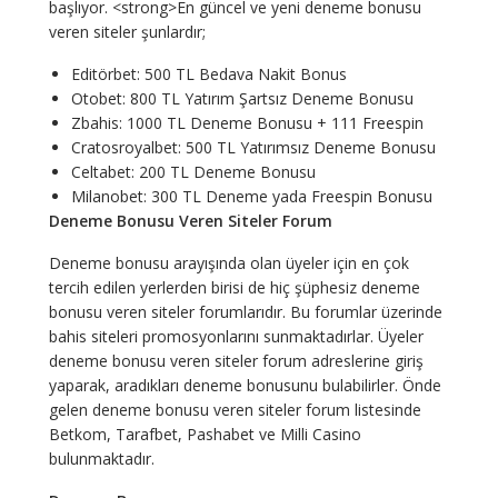
başlıyor. <strong>En güncel ve yeni deneme bonusu
veren siteler şunlardır;
Editörbet: 500 TL Bedava Nakit Bonus
Otobet: 800 TL Yatırım Şartsız Deneme Bonusu
Zbahis: 1000 TL Deneme Bonusu + 111 Freespin
Cratosroyalbet: 500 TL Yatırımsız Deneme Bonusu
Celtabet: 200 TL Deneme Bonusu
Milanobet: 300 TL Deneme yada Freespin Bonusu
Deneme Bonusu Veren Siteler Forum
Deneme bonusu arayışında olan üyeler için en çok
tercih edilen yerlerden birisi de hiç şüphesiz deneme
bonusu veren siteler forumlarıdır. Bu forumlar üzerinde
bahis siteleri promosyonlarını sunmaktadırlar. Üyeler
deneme bonusu veren siteler forum adreslerine giriş
yaparak, aradıkları deneme bonusunu bulabilirler. Önde
gelen deneme bonusu veren siteler forum listesinde
Betkom, Tarafbet, Pashabet ve Milli Casino
bulunmaktadır.