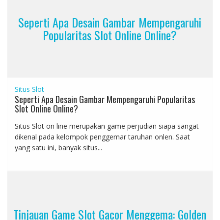
Seperti Apa Desain Gambar Mempengaruhi
Popularitas Slot Online Online?
Situs Slot
Seperti Apa Desain Gambar Mempengaruhi Popularitas
Slot Online Online?
Situs Slot on line merupakan game perjudian siapa sangat
dikenal pada kelompok penggemar taruhan onlen. Saat
yang satu ini, banyak situs...
Tinjauan Game Slot Gacor Menggema: Golden