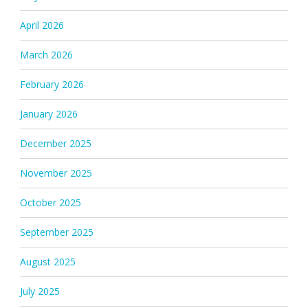
April 2026
March 2026
February 2026
January 2026
December 2025
November 2025
October 2025
September 2025
August 2025
July 2025