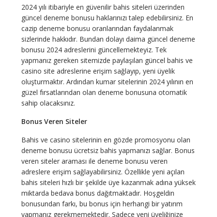
2024 yılı itibariyle en güvenilir bahis siteleri üzerinden
güncel deneme bonusu haklarınızı talep edebilirsiniz. En
cazip deneme bonusu oranlarından faydalanmak
sizlerinde hakkıdır. Bundan dolayı daima güncel deneme
bonusu 2024 adreslerini güncellemekteyiz. Tek
yapmanız gereken sitemizde paylaşılan güncel bahis ve
casino site adreslerine erişim sağlayıp, yeni üyelik
oluşturmaktır. Ardından kumar sitelerinin 2024 yılının en
güzel fırsatlarından olan deneme bonusuna otomatik
sahip olacaksınız.
Bonus Veren Siteler
Bahis ve casino sitelerinin en gözde promosyonu olan
deneme bonusu ücretsiz bahis yapmanızı sağlar. Bonus
veren siteler araması ile deneme bonusu veren
adreslere erişim sağlayabilirsiniz. Özellikle yeni açılan
bahis siteleri hızlı bir şekilde üye kazanmak adına yüksek
miktarda bedava bonus dağıtmaktadır. Hoşgeldin
bonusundan farkı, bu bonus için herhangi bir yatırım
yapmanız gerekmemektedir. Sadece yeni üyeliğinize