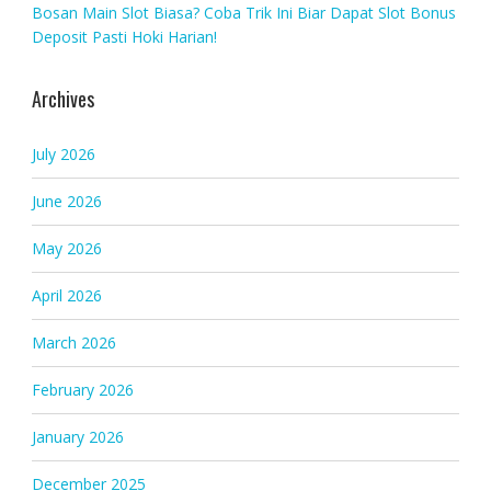
Bosan Main Slot Biasa? Coba Trik Ini Biar Dapat Slot Bonus
Deposit Pasti Hoki Harian!
Archives
July 2026
June 2026
May 2026
April 2026
March 2026
February 2026
January 2026
December 2025