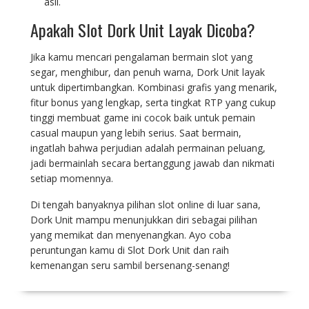
asli.
Apakah Slot Dork Unit Layak Dicoba?
Jika kamu mencari pengalaman bermain slot yang
segar, menghibur, dan penuh warna, Dork Unit layak
untuk dipertimbangkan. Kombinasi grafis yang menarik,
fitur bonus yang lengkap, serta tingkat RTP yang cukup
tinggi membuat game ini cocok baik untuk pemain
casual maupun yang lebih serius. Saat bermain,
ingatlah bahwa perjudian adalah permainan peluang,
jadi bermainlah secara bertanggung jawab dan nikmati
setiap momennya.
Di tengah banyaknya pilihan slot online di luar sana,
Dork Unit mampu menunjukkan diri sebagai pilihan
yang memikat dan menyenangkan. Ayo coba
peruntungan kamu di Slot Dork Unit dan raih
kemenangan seru sambil bersenang-senang!