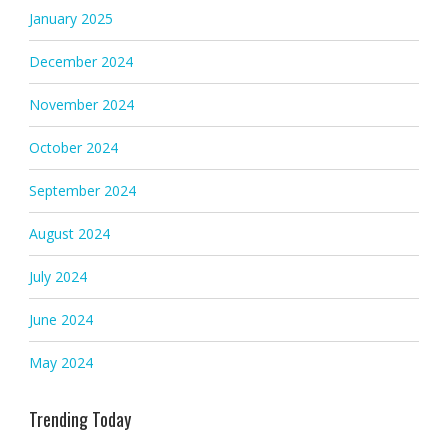
January 2025
December 2024
November 2024
October 2024
September 2024
August 2024
July 2024
June 2024
May 2024
Trending Today