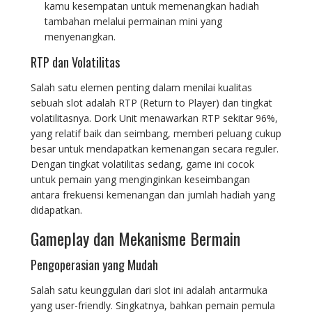
kamu kesempatan untuk memenangkan hadiah
tambahan melalui permainan mini yang
menyenangkan.
RTP dan Volatilitas
Salah satu elemen penting dalam menilai kualitas
sebuah slot adalah RTP (Return to Player) dan tingkat
volatilitasnya. Dork Unit menawarkan RTP sekitar 96%,
yang relatif baik dan seimbang, memberi peluang cukup
besar untuk mendapatkan kemenangan secara reguler.
Dengan tingkat volatilitas sedang, game ini cocok
untuk pemain yang menginginkan keseimbangan
antara frekuensi kemenangan dan jumlah hadiah yang
didapatkan.
Gameplay dan Mekanisme Bermain
Pengoperasian yang Mudah
Salah satu keunggulan dari slot ini adalah antarmuka
yang user-friendly. Singkatnya, bahkan pemain pemula