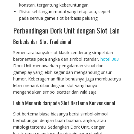
konstan, tergantung keberuntungan.
Risiko kehilangan modal yang tetap ada, seperti
pada semua game slot berbasis peluang.
Perbandingan Dork Unit dengan Slot Lain
Berbeda dari Slot Tradisional
Sementara banyak slot klasik cenderung simpel dan
berorientasi pada angka dan simbol standar,
hotel 303
Dork Unit menawarkan pengalaman visual dan
gameplay yang lebih segar dan mengandung unsur
humor. Keberagaman fitur bonusnya juga membuatnya
lebih menarik dibandingkan slot yang hanya
mengandalkan simbol scatter dan wild saja.
Lebih Menarik daripada Slot Bertema Konvensional
Slot bertema biasa biasanya berisi simbol-simbol
berhubungan dengan buah-buahan, angka, atau
mitologi tertentu. Sedangkan Dork Unit, dengan
karakternya yang lucu dan desain yang playful,