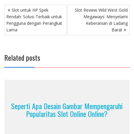
Post
Slot untuk HP Spek
Slot Review Wild West Gold
navigation
Rendah: Solusi Terbaik untuk
Megaways: Menyelami
Pengguna dengan Perangkat
Keberanian di Ladang
Lama
Barat
Related posts
Seperti Apa Desain Gambar Mempengaruhi
Popularitas Slot Online Online?