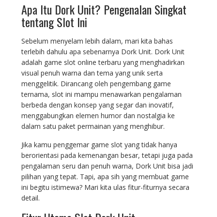
Apa Itu Dork Unit? Pengenalan Singkat
tentang Slot Ini
Sebelum menyelam lebih dalam, mari kita bahas
terlebih dahulu apa sebenarnya Dork Unit. Dork Unit
adalah game slot online terbaru yang menghadirkan
visual penuh warna dan tema yang unik serta
menggelitik. Dirancang oleh pengembang game
ternama, slot ini mampu menawarkan pengalaman
berbeda dengan konsep yang segar dan inovatif,
menggabungkan elemen humor dan nostalgia ke
dalam satu paket permainan yang menghibur.
Jika kamu penggemar game slot yang tidak hanya
berorientasi pada kemenangan besar, tetapi juga pada
pengalaman seru dan penuh warna, Dork Unit bisa jadi
pilihan yang tepat. Tapi, apa sih yang membuat game
ini begitu istimewa? Mari kita ulas fitur-fiturnya secara
detail.