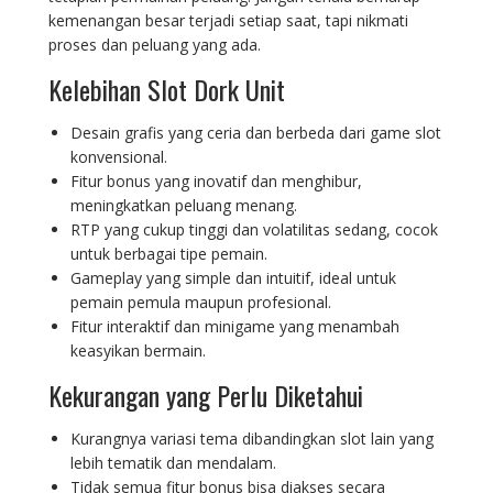
kemenangan besar terjadi setiap saat, tapi nikmati
proses dan peluang yang ada.
Kelebihan Slot Dork Unit
Desain grafis yang ceria dan berbeda dari game slot
konvensional.
Fitur bonus yang inovatif dan menghibur,
meningkatkan peluang menang.
RTP yang cukup tinggi dan volatilitas sedang, cocok
untuk berbagai tipe pemain.
Gameplay yang simple dan intuitif, ideal untuk
pemain pemula maupun profesional.
Fitur interaktif dan minigame yang menambah
keasyikan bermain.
Kekurangan yang Perlu Diketahui
Kurangnya variasi tema dibandingkan slot lain yang
lebih tematik dan mendalam.
Tidak semua fitur bonus bisa diakses secara