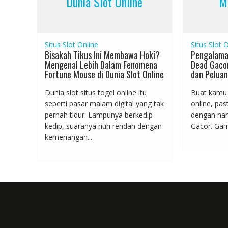
Dunia Slot Online
M
Situs Slot Online
Situs Slot 
Bisakah Tikus Ini Membawa Hoki?
Pengalama
Mengenal Lebih Dalam Fenomena
Dead Gacor
Fortune Mouse di Dunia Slot Online
dan Pelua
Dunia slot situs togel online itu
Buat kamu 
seperti pasar malam digital yang tak
online, pas
pernah tidur. Lampunya berkedip-
dengan nam
kedip, suaranya riuh rendah dengan
Gacor. Game 
kemenangan...