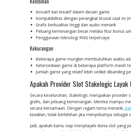
Kelebihan
Inovatif dan kreatif dalam desain game
Kompatibilitas dengan perangkat krusial saat ini (
Grafis berkualitas tinggi dan audio menarik
Peluang kemenangan besar melalui fitur bonus un
Penggunaan teknologi RNG terpercaya
Kekurangan
Beberapa game mungkin membutuhkan waktu ada
Ketersediaan game di beberapa platform masih ter
Jumlah game yang relatif lebih sedikit dibanding p
Apakah Provider Slot Stakelogic Layak
Secara keseluruhan, Stakelogic merupakan provider 
grafis, dan peluang kemenangan. Mereka mampu me
secara bersamaan. Dengan ragam tema menarik,
pai
keadilan, tidak berlebihan jika menyebutnya sebagai sal
Jadi, apakah kamu siap menjelajahi dunia slot yang p