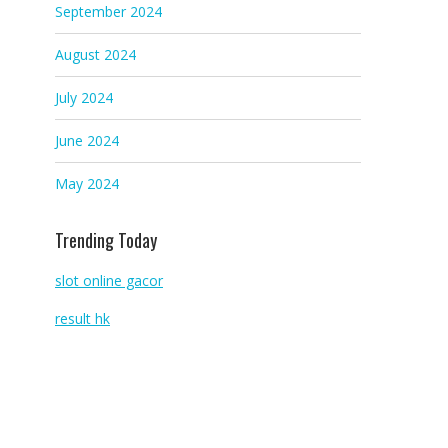
September 2024
August 2024
July 2024
June 2024
May 2024
Trending Today
slot online gacor
result hk