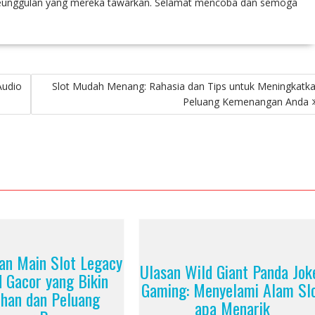
 keunggulan yang mereka tawarkan. Selamat mencoba dan semoga
Audio
Slot Mudah Menang: Rahasia dan Tips untuk Meningkatk
Peluang Kemenangan Anda
an Main Slot Legacy
Ulasan Wild Giant Panda Jok
 Gacor yang Bikin
Gaming: Menyelami Alam Sl
ihan dan Peluang
apa Menarik