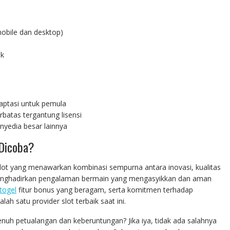
mobile dan desktop)
ik
ptasi untuk pemula
batas tergantung lisensi
enyedia besar lainnya
 Dicoba?
slot yang menawarkan kombinasi sempurna antara inovasi, kualitas
nghadirkan pengalaman bermain yang mengasyikkan dan aman
togel
fitur bonus yang beragam, serta komitmen terhadap
ah satu provider slot terbaik saat ini.
enuh petualangan dan keberuntungan? Jika iya, tidak ada salahnya