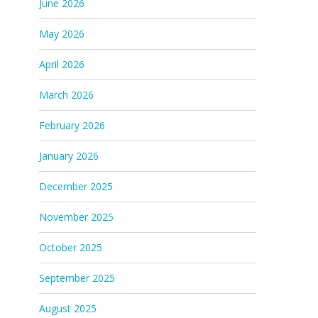
June 2026
May 2026
April 2026
March 2026
February 2026
January 2026
December 2025
November 2025
October 2025
September 2025
August 2025