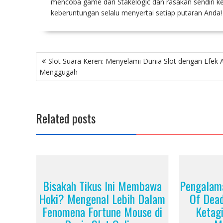
mencoba game dari Stakelogic dan rasakan sendiri
keberuntungan selalu menyertai setiap putaran Anda!
Post
Slot Suara Keren: Menyelami Dunia Slot dengan Efek 
navigation
Menggugah
Related posts
Bisakah Tikus Ini Membawa
Pengalam
Hoki? Mengenal Lebih Dalam
Of Dead
Fenomena Fortune Mouse di
Ketag