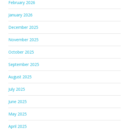
February 2026
January 2026
December 2025
November 2025
October 2025
September 2025
August 2025
July 2025
June 2025
May 2025
April 2025