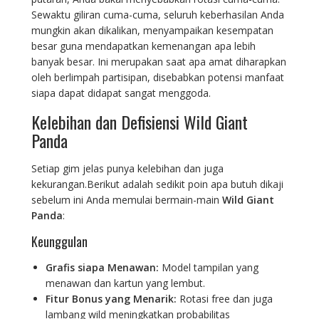
Sewaktu giliran cuma-cuma, seluruh keberhasilan Anda
mungkin akan dikalikan, menyampaikan kesempatan
besar guna mendapatkan kemenangan apa lebih
banyak besar. Ini merupakan saat apa amat diharapkan
oleh berlimpah partisipan, disebabkan potensi manfaat
siapa dapat didapat sangat menggoda.
Kelebihan dan Defisiensi Wild Giant
Panda
Setiap gim jelas punya kelebihan dan juga
kekurangan.Berikut adalah sedikit poin apa butuh dikaji
sebelum ini Anda memulai bermain-main
Wild Giant
Panda
:
Keunggulan
Grafis siapa Menawan:
Model tampilan yang
menawan dan kartun yang lembut.
Fitur Bonus yang Menarik:
Rotasi free dan juga
lambang wild meningkatkan probabilitas