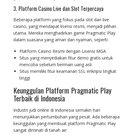
3. Platform Casino Live dan Slot Terpercaya
Beberapa platform yang fokus pada slot dan live
casino, yang mendapat lisensi resmi, menjadi pilihan
utama. Mereka menghadirkan game Pragmatic Play
dalam suasana yang aman dan nyaman, seperti:
Platform Casino Resmi dengan Lisensi MGA
Situs yang menyediakan fitur demo gratis untuk
mencoba sebelum bermain uang asli
Situs memiliki fitur keamanan SSL enkripsi tingkat
tinggi
Keunggulan Platform Pragmatic Play
Terbaik di Indonesia
Industri judi online di Indonesia semakin hari
menunjukkan pertumbuhan yang pesat. Ada beberapa
keunggulan yang membuat platform Pragmatic Play
sangat diminati di tanah air: