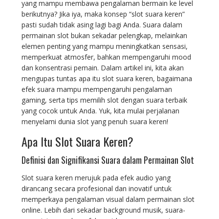
yang mampu membawa pengalaman bermain ke level
berikutnya? Jika iya, maka konsep “slot suara keren”
pasti sudah tidak asing lagi bagi Anda. Suara dalam
permainan slot bukan sekadar pelengkap, melainkan
elemen penting yang mampu meningkatkan sensasi,
memperkuat atmosfer, bahkan mempengaruhi mood
dan konsentrasi pemain. Dalam artikel ini, kita akan
mengupas tuntas apa itu slot suara keren, bagaimana
efek suara mampu mempengaruhi pengalaman
gaming, serta tips memilih slot dengan suara terbaik
yang cocok untuk Anda. Yuk, kita mulai perjalanan
menyelami dunia slot yang penuh suara keren!
Apa Itu Slot Suara Keren?
Definisi dan Signifikansi Suara dalam Permainan Slot
Slot suara keren merujuk pada efek audio yang
dirancang secara profesional dan inovatif untuk
memperkaya pengalaman visual dalam permainan slot
online. Lebih dari sekadar background musik, suara-