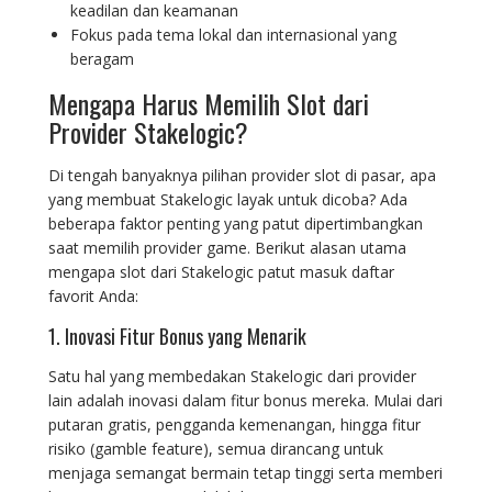
keadilan dan keamanan
Fokus pada tema lokal dan internasional yang
beragam
Mengapa Harus Memilih Slot dari
Provider Stakelogic?
Di tengah banyaknya pilihan provider slot di pasar, apa
yang membuat Stakelogic layak untuk dicoba? Ada
beberapa faktor penting yang patut dipertimbangkan
saat memilih provider game. Berikut alasan utama
mengapa slot dari Stakelogic patut masuk daftar
favorit Anda:
1. Inovasi Fitur Bonus yang Menarik
Satu hal yang membedakan Stakelogic dari provider
lain adalah inovasi dalam fitur bonus mereka. Mulai dari
putaran gratis, pengganda kemenangan, hingga fitur
risiko (gamble feature), semua dirancang untuk
menjaga semangat bermain tetap tinggi serta memberi