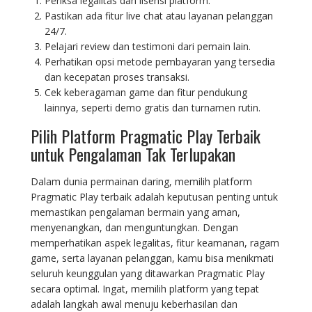
Periksa legalitas dan lisensi platform.
Pastikan ada fitur live chat atau layanan pelanggan
24/7.
Pelajari review dan testimoni dari pemain lain.
Perhatikan opsi metode pembayaran yang tersedia
dan kecepatan proses transaksi.
Cek keberagaman game dan fitur pendukung
lainnya, seperti demo gratis dan turnamen rutin.
Pilih Platform Pragmatic Play Terbaik
untuk Pengalaman Tak Terlupakan
Dalam dunia permainan daring, memilih platform
Pragmatic Play terbaik adalah keputusan penting untuk
memastikan pengalaman bermain yang aman,
menyenangkan, dan menguntungkan. Dengan
memperhatikan aspek legalitas, fitur keamanan, ragam
game, serta layanan pelanggan, kamu bisa menikmati
seluruh keunggulan yang ditawarkan Pragmatic Play
secara optimal. Ingat, memilih platform yang tepat
adalah langkah awal menuju keberhasilan dan