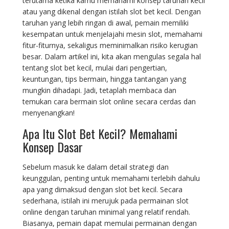
terutama ketika kamu memahami konsep taruhan kecil
atau yang dikenal dengan istilah slot bet kecil. Dengan
taruhan yang lebih ringan di awal, pemain memiliki
kesempatan untuk menjelajahi mesin slot, memahami
fitur-fiturnya, sekaligus meminimalkan risiko kerugian
besar. Dalam artikel ini, kita akan mengulas segala hal
tentang slot bet kecil, mulai dari pengertian,
keuntungan, tips bermain, hingga tantangan yang
mungkin dihadapi. Jadi, tetaplah membaca dan
temukan cara bermain slot online secara cerdas dan
menyenangkan!
Apa Itu Slot Bet Kecil? Memahami
Konsep Dasar
Sebelum masuk ke dalam detail strategi dan
keunggulan, penting untuk memahami terlebih dahulu
apa yang dimaksud dengan slot bet kecil. Secara
sederhana, istilah ini merujuk pada permainan slot
online dengan taruhan minimal yang relatif rendah.
Biasanya, pemain dapat memulai permainan dengan