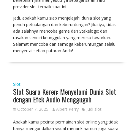
berlebihan jika menyebutnya sebagai salah satu
provider slot terbaik saat ini.
Jadi, apakah kamu siap menjelajahi dunia slot yang
penuh petualangan dan keberuntungan? Jika iya, tidak
ada salahnya mencoba game dari Stakelogic dan
rasakan sendiri keunggulan yang mereka tawarkan.
Selamat mencoba dan semoga keberuntungan selalu
menyertai setiap putaran Anda!…
Slot
Slot Suara Keren: Menyelami Dunia Slot
dengan Efek Audio Menggugah
October 7, 2025
Albert Perry
judi slot
Apakah kamu pecinta permainan slot online yang tidak
hanya mengandalkan visual menarik namun juga suara