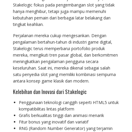
Stakelogic fokus pada pengembangan slot yang tidak
hanya menghibur, tetapi juga mampu memenuhi
kebutuhan pemain dari berbagai latar belakang dan
tingkat keahlian.
Perjalanan mereka cukup mengesankan. Dengan
pengalaman bertahun-tahun di industri game digital,
Stakelogic terus memperbarui portofolio produk
mereka, mengikuti tren pasar global, dan berkomitmen
meningkatkan pengalaman pengguna secara
keseluruhan. Saat ini, mereka dikenal sebagai salah
satu penyedia slot yang memiliki kombinasi sempurna
antara konsep game klasik dan modern.
Kelebihan dan Inovasi dari Stakelogic
Penggunaan teknologi canggih seperti HTML5 untuk
kompatibilitas lintas platform
Grafis berkualitas tinggi dan animasi menarik
Fitur bonus yang inovatif dan variatif
RNG (Random Number Generator) yang terjamin