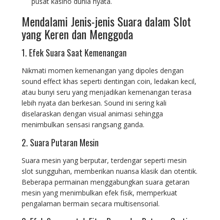
pusat kasino dunia nyata.
Mendalami Jenis-jenis Suara dalam Slot
yang Keren dan Menggoda
1. Efek Suara Saat Kemenangan
Nikmati momen kemenangan yang dipoles dengan
sound effect khas seperti dentingan coin, ledakan kecil,
atau bunyi seru yang menjadikan kemenangan terasa
lebih nyata dan berkesan. Sound ini sering kali
diselaraskan dengan visual animasi sehingga
menimbulkan sensasi rangsang ganda.
2. Suara Putaran Mesin
Suara mesin yang berputar, terdengar seperti mesin
slot sungguhan, memberikan nuansa klasik dan otentik.
Beberapa permainan menggabungkan suara getaran
mesin yang menimbulkan efek fisik, memperkuat
pengalaman bermain secara multisensorial.