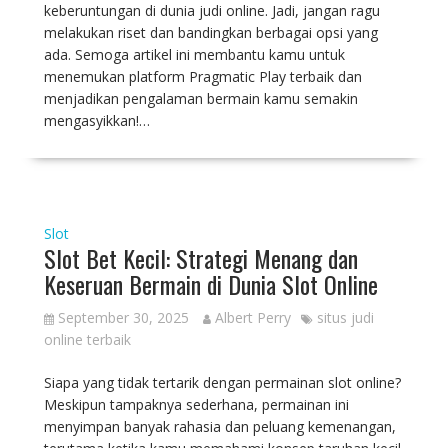
keberuntungan di dunia judi online. Jadi, jangan ragu
melakukan riset dan bandingkan berbagai opsi yang
ada. Semoga artikel ini membantu kamu untuk
menemukan platform Pragmatic Play terbaik dan
menjadikan pengalaman bermain kamu semakin
mengasyikkan!…
Slot
Slot Bet Kecil: Strategi Menang dan
Keseruan Bermain di Dunia Slot Online
September 30, 2025
Albert Perry
situs judi
online terbaik
Siapa yang tidak tertarik dengan permainan slot online?
Meskipun tampaknya sederhana, permainan ini
menyimpan banyak rahasia dan peluang kemenangan,