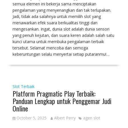
semua elemen ini bekerja sama menciptakan
pengalaman yang menyenangkan dan tak terlupakan.
Jadi, tidak ada salahnya untuk memilih slot yang
menawarkan efek suara berkualitas tinggi dan
mengesankan. Ingat, dunia slot adalah dunia sensori
yang penuh kejutan, dan suara keren adalah salah satu
kunci utama untuk membuka pengalaman terbaik
tersebut. Selamat mencoba dan semoga
keberuntungan selalu menyertai setiap putaranmu!…
Slot Terbaik
Platform Pragmatic Play Terbaik:
Panduan Lengkap untuk Penggemar Judi
Online
October 5, 2025
Albert Perry
agen slot