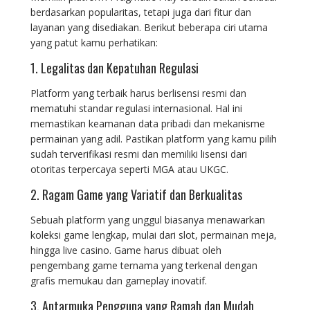
berdasarkan popularitas, tetapi juga dari fitur dan
layanan yang disediakan. Berikut beberapa ciri utama
yang patut kamu perhatikan:
1. Legalitas dan Kepatuhan Regulasi
Platform yang terbaik harus berlisensi resmi dan
mematuhi standar regulasi internasional. Hal ini
memastikan keamanan data pribadi dan mekanisme
permainan yang adil. Pastikan platform yang kamu pilih
sudah terverifikasi resmi dan memiliki lisensi dari
otoritas terpercaya seperti MGA atau UKGC.
2. Ragam Game yang Variatif dan Berkualitas
Sebuah platform yang unggul biasanya menawarkan
koleksi game lengkap, mulai dari slot, permainan meja,
hingga live casino. Game harus dibuat oleh
pengembang game ternama yang terkenal dengan
grafis memukau dan gameplay inovatif.
3. Antarmuka Pengguna yang Ramah dan Mudah