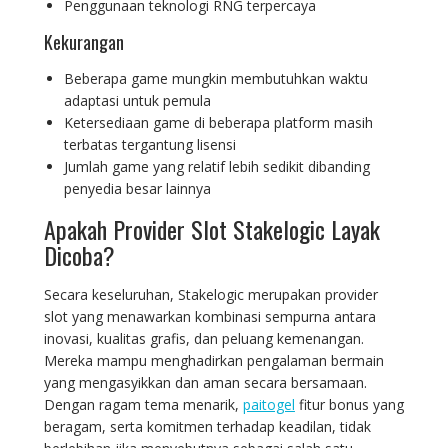
Penggunaan teknologi RNG terpercaya
Kekurangan
Beberapa game mungkin membutuhkan waktu
adaptasi untuk pemula
Ketersediaan game di beberapa platform masih
terbatas tergantung lisensi
Jumlah game yang relatif lebih sedikit dibanding
penyedia besar lainnya
Apakah Provider Slot Stakelogic Layak
Dicoba?
Secara keseluruhan, Stakelogic merupakan provider
slot yang menawarkan kombinasi sempurna antara
inovasi, kualitas grafis, dan peluang kemenangan.
Mereka mampu menghadirkan pengalaman bermain
yang mengasyikkan dan aman secara bersamaan.
Dengan ragam tema menarik,
paitogel
fitur bonus yang
beragam, serta komitmen terhadap keadilan, tidak