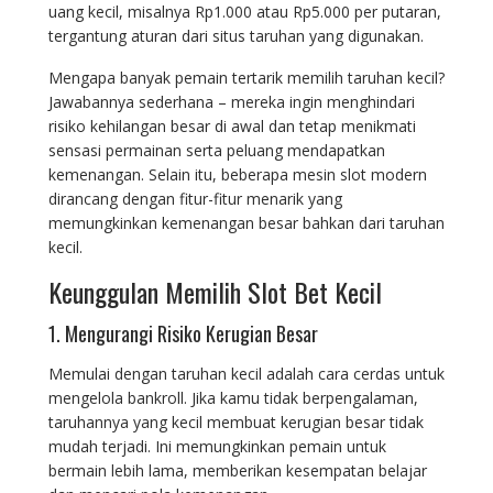
uang kecil, misalnya Rp1.000 atau Rp5.000 per putaran,
tergantung aturan dari situs taruhan yang digunakan.
Mengapa banyak pemain tertarik memilih taruhan kecil?
Jawabannya sederhana – mereka ingin menghindari
risiko kehilangan besar di awal dan tetap menikmati
sensasi permainan serta peluang mendapatkan
kemenangan. Selain itu, beberapa mesin slot modern
dirancang dengan fitur-fitur menarik yang
memungkinkan kemenangan besar bahkan dari taruhan
kecil.
Keunggulan Memilih Slot Bet Kecil
1. Mengurangi Risiko Kerugian Besar
Memulai dengan taruhan kecil adalah cara cerdas untuk
mengelola bankroll. Jika kamu tidak berpengalaman,
taruhannya yang kecil membuat kerugian besar tidak
mudah terjadi. Ini memungkinkan pemain untuk
bermain lebih lama, memberikan kesempatan belajar